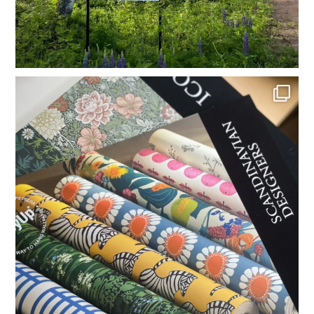
Herätä kotisi seinät eloon 🌸
Tiesithän,
...
16
1