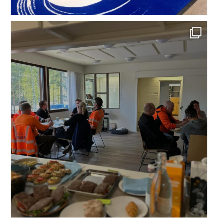
Tällä viikolla kokoonnuimme porukalla aamiaisen
...
35
0