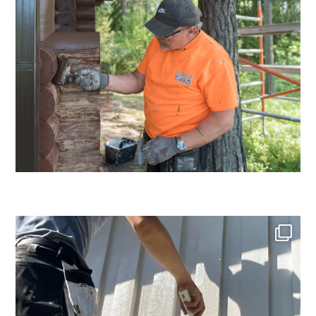
Tänään aurinko sai tuoreen maalipinnan loistamaan
...
28
0