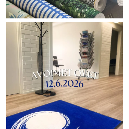
Uudet tilat, tutut palvelut!
Olemme
...
20
0