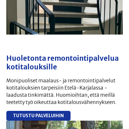
Huoletonta remontointipalvelua
kotitalouksille
Monipuoliset maalaus- ja remontointipalvelut
kotitalouksien tarpeisiin Etelä-Karjalassa -
laadusta tinkimättä. Huomioihtan, että meillä
teetetty työ oikeuttaa kotitalousvähennykseen.
TUTUSTU PALVELUIHIN