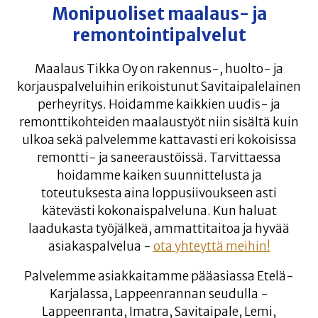
Monipuoliset maalaus- ja
remontointipalvelut
Maalaus Tikka Oy on rakennus-, huolto- ja
korjauspalveluihin erikoistunut Savitaipalelainen
perheyritys. Hoidamme kaikkien uudis- ja
remonttikohteiden maalaustyöt niin sisältä kuin
ulkoa sekä palvelemme kattavasti eri kokoisissa
remontti- ja saneeraustöissä. Tarvittaessa
hoidamme kaiken suunnittelusta ja
toteutuksesta aina loppusiivoukseen asti
kätevästi kokonaispalveluna. Kun haluat
laadukasta työjälkeä, ammattitaitoa ja hyvää
asiakaspalvelua -
ota yhteyttä meihin!
Palvelemme asiakkaitamme pääasiassa Etelä-
Karjalassa, Lappeenrannan seudulla -
Lappeenranta, Imatra, Savitaipale, Lemi,