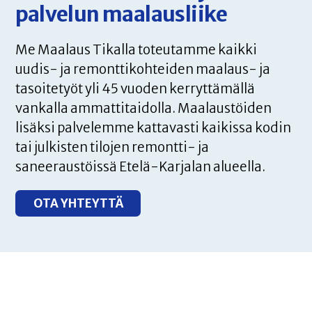
OTA YHTEYTTÄ
palvelun maalausliike
Me Maalaus Tikalla toteutamme kaikki
uudis- ja remonttikohteiden maalaus- ja
tasoitetyöt yli 45 vuoden kerryttämällä
vankalla ammattitaidolla. Maalaustöiden
lisäksi palvelemme kattavasti kaikissa kodin
tai julkisten tilojen remontti- ja
saneeraustöissä Etelä-Karjalan alueella.
OTA YHTEYTTÄ