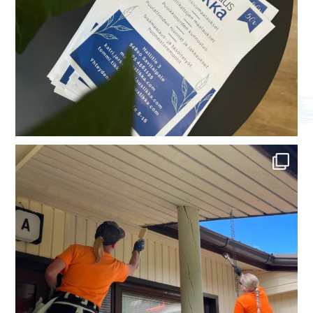
Ihanaa keskikesän aikaa! 🌿☀️
Alkukesän
...
48
1