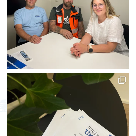
Me olemme mukana Savitaipale messuilla!
...
15
1