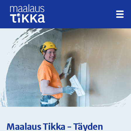
ETUSIVU
MAALAUS JA
REMONTOINTI
YRITYKSILLE
REFERENSSIT
Maalaus Tikka - Täyden