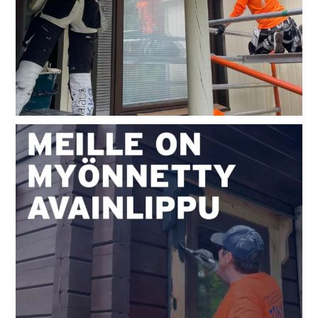
Meille on myönnetty Avainlippu!
Avainlippu
...
31
3