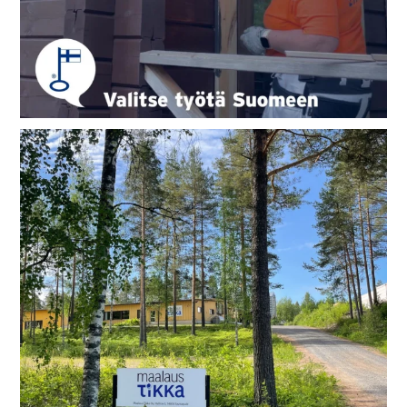
Tervetuloa perjantaikahveille!☕
Meidän
...
41
0